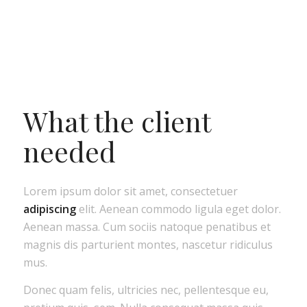
What the client
needed
Lorem ipsum dolor sit amet, consectetuer
adipiscing
elit. Aenean commodo ligula eget dolor.
Aenean massa. Cum sociis natoque penatibus et
magnis dis parturient montes, nascetur ridiculus
mus.
Donec quam felis, ultricies nec, pellentesque eu,