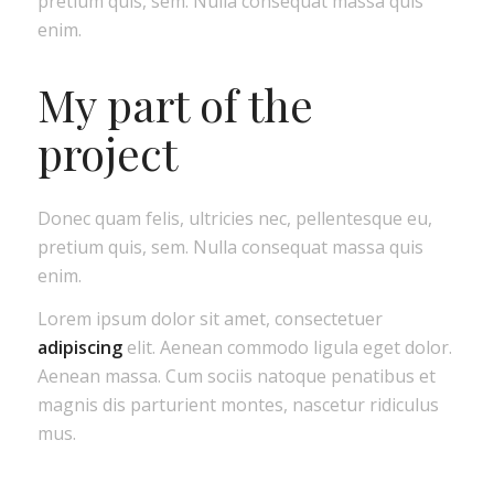
pretium quis, sem. Nulla consequat massa quis
enim.
My part of the
project
Donec quam felis, ultricies nec, pellentesque eu,
pretium quis, sem. Nulla consequat massa quis
enim.
Lorem ipsum dolor sit amet, consectetuer
adipiscing
elit. Aenean commodo ligula eget dolor.
Aenean massa. Cum sociis natoque penatibus et
magnis dis parturient montes, nascetur ridiculus
mus.