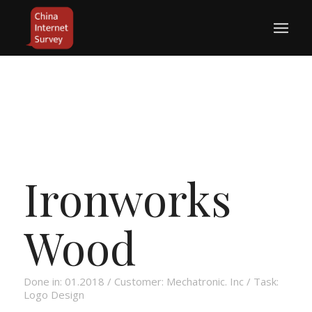
Ironworks
Wood
Done in: 01.2018 / Customer: Mechatronic. Inc / Task:
Logo Design