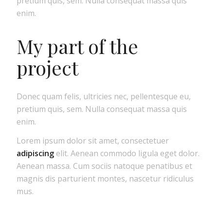
pretium quis, sem. Nulla consequat massa quis
enim.
My part of the
project
Donec quam felis, ultricies nec, pellentesque eu,
pretium quis, sem. Nulla consequat massa quis
enim.
Lorem ipsum dolor sit amet, consectetuer
adipiscing
elit. Aenean commodo ligula eget dolor.
Aenean massa. Cum sociis natoque penatibus et
magnis dis parturient montes, nascetur ridiculus
mus.