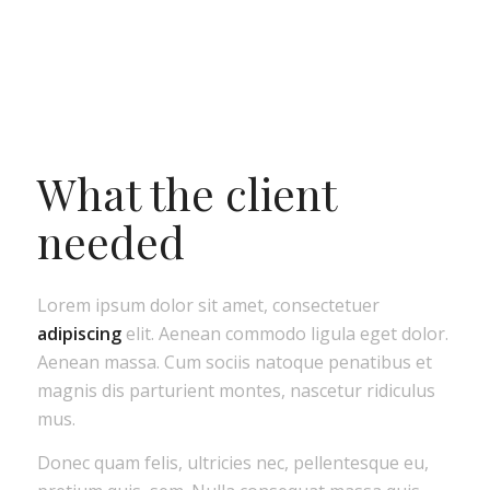
What the client
needed
Lorem ipsum dolor sit amet, consectetuer
adipiscing
elit. Aenean commodo ligula eget dolor.
Aenean massa. Cum sociis natoque penatibus et
magnis dis parturient montes, nascetur ridiculus
mus.
Donec quam felis, ultricies nec, pellentesque eu,