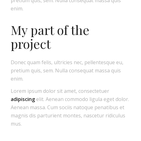
pretium quis, sem. Nulla consequat massa quis
enim.
My part of the
project
Donec quam felis, ultricies nec, pellentesque eu,
pretium quis, sem. Nulla consequat massa quis
enim.
Lorem ipsum dolor sit amet, consectetuer
adipiscing
elit. Aenean commodo ligula eget dolor.
Aenean massa. Cum sociis natoque penatibus et
magnis dis parturient montes, nascetur ridiculus
mus.