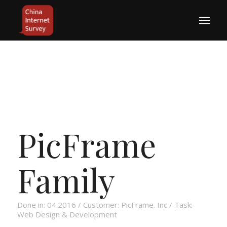
PicFrame
Family
Done in: 04.2016 / Customer: PicFrame. Inc / Task:
Web Design & Development