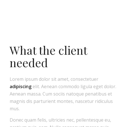
What the client
needed
Lorem ipsum dolor sit amet, consectetuer
adipiscing
elit. Aenean commodo ligula eget dolor.
Aenean massa. Cum sociis natoque penatibus et
magnis dis parturient montes, nascetur ridiculus
mus.
Donec quam felis, ultricies nec, pellentesque eu,